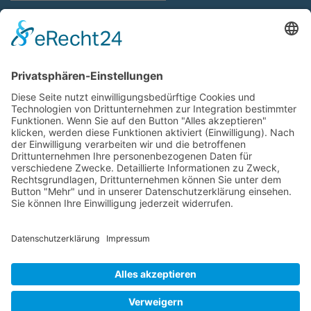
Impressum
Haftungsausschluss
Datenschutz
Cookie-Einstellungen
AGB
Sitemap
Container und Modulbau vor Ort
Anmelden
Ihr Partner für Containerbau | Modulbau | Systembau | Fertigbau |
temporäre Gebäude | Raumsysteme | Containergebäude |
Baucontainer |
Wohncontainer
|
Bürocontainer
| Schulcontainer |
Modulgebäude | Kita-und Kindergartencontainer | Hotelcontainer |
Lagercontainer | Materialcontainer |
Sanitärcontainer
|
Toilettencontainer | Mietcontainer | Baucontainer &
Baustellencontainer | Containervermietung | Interimsgebäude |
Raumzellen | Sondercontainer | Containeranlagen