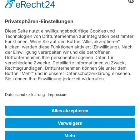
Impressum
Haftungsausschluss
Datenschutz
Cookie-Einstellungen
AGB
Sitemap
Container und Modulbau vor Ort
Anmelden
Ihr Partner für Containerbau | Modulbau | Systembau | Fertigbau |
temporäre Gebäude | Raumsysteme | Containergebäude |
Baucontainer |
Wohncontainer
|
Bürocontainer
| Schulcontainer |
Modulgebäude | Kita-und Kindergartencontainer | Hotelcontainer |
Lagercontainer | Materialcontainer |
Sanitärcontainer
|
Toilettencontainer | Mietcontainer | Baucontainer &
Baustellencontainer | Containervermietung | Interimsgebäude |
Raumzellen | Sondercontainer | Containeranlagen
© 2012-2026 Acker Raum-Systeme GmbH, Hamburg - Fertigbau,
Modulbau, Systembau, Containervermietung, Containerbau