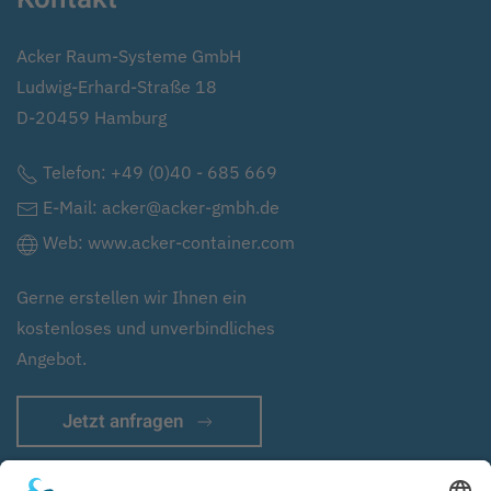
Acker Raum-Systeme GmbH
Ludwig-Erhard-Straße 18
D-20459 Hamburg
Telefon:
+49 (0)40 - 685 669
E-Mail:
acker@acker-gmbh.de
Web:
www.acker-container.com
Gerne erstellen wir Ihnen ein
kostenloses und unverbindliches
Angebot.
Jetzt anfragen