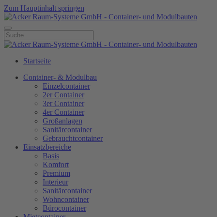
Zum Hauptinhalt springen
Startseite
Container- & Modulbau
Einzelcontainer
2er Container
3er Container
4er Container
Großanlagen
Sanitärcontainer
Gebrauchtcontainer
Einsatzbereiche
Basis
Komfort
Premium
Interieur
Sanitärcontainer
Wohncontainer
Bürocontainer
Mietcontainer