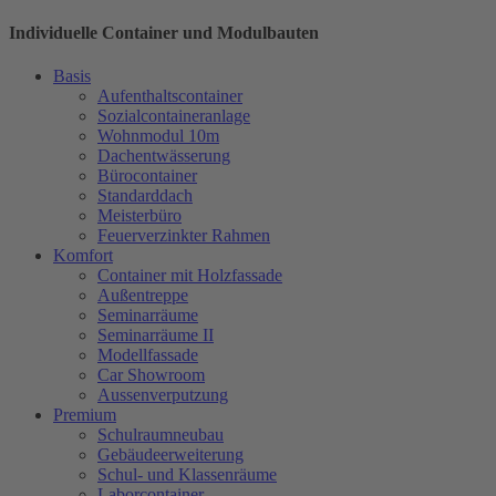
Individuelle Container und Modulbauten
Basis
Aufenthaltscontainer
Sozialcontaineranlage
Wohnmodul 10m
Dachentwässerung
Bürocontainer
Standarddach
Meisterbüro
Feuerverzinkter Rahmen
Komfort
Container mit Holzfassade
Außentreppe
Seminarräume
Seminarräume II
Modellfassade
Car Showroom
Aussenverputzung
Premium
Schulraumneubau
Gebäudeerweiterung
Schul- und Klassenräume
Laborcontainer