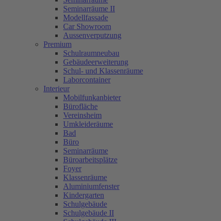
Seminarräume II
Modellfassade
Car Showroom
Aussenverputzung
Premium
Schulraumneubau
Gebäudeerweiterung
Schul- und Klassenräume
Laborcontainer
Interieur
Mobilfunkanbieter
Bürofläche
Vereinsheim
Umkleideräume
Bad
Büro
Seminarräume
Büroarbeitsplätze
Foyer
Klassenräume
Aluminiumfenster
Kindergarten
Schulgebäude
Schulgebäude II