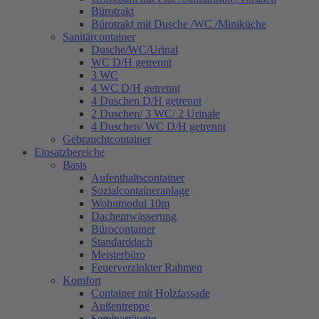
Bürotrakt
Bürotrakt mit Dusche /WC /Miniküche
Sanitärcontainer
Dusche/WC/Urinal
WC D/H getrennt
3 WC
4 WC D/H getrennt
4 Duschen D/H getrennt
2 Duschen/ 3 WC/ 2 Urinale
4 Duschen/ WC D/H getrennt
Gebrauchtcontainer
Einsatzbereiche
Basis
Aufenthaltscontainer
Sozialcontaineranlage
Wohnmodul 10m
Dachentwässerung
Bürocontainer
Standarddach
Meisterbüro
Feuerverzinkter Rahmen
Komfort
Container mit Holzfassade
Außentreppe
Seminarräume