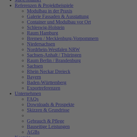
Referenzen & Projektbeispiele
Modulbau in der Praxis
Galerie Fassaden & Ausstattung
Container und Modulbau vor Ort
Schleswig-Holstein
Raum Hamburg
Bremen / Mecklenburg-Vorpommern
Niedersachsen
Nordrhein-Westfalen NRW
Sachsen-Anhalt / Thüringen
Raum Berlin / Brandenburg
Sachsen
Rhein Neckar Dreieck
Bayern
Baden-Württemberg
Exportreferenzen
Unternehmen
FAQs
Downloads & Prospekte
Skizzen & Grundrisse
Gebrauch & Pflege
Bauseitige Leistungen
AGBs