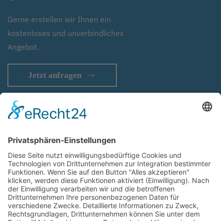
Gerne erstellen wir Ihnen ein
kostenloses und unverbindliches
Angebot.
Jetzt anfragen
Impressum
Haftungsausschluss
Datenschutz
Cookie-Einstellungen
AGB
Sitemap
Container und Modulbau vor Ort
Anmelden
Ihr Partner für Containerbau | Modulbau | Systembau | Fertigbau |
temporäre Gebäude | Raumsysteme | Containergebäude |