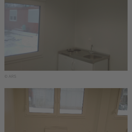
© ARS