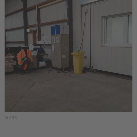
© ARS