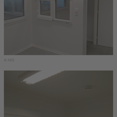
© ARS