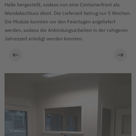
Halle hergestellt, sodass nun eine Containerfront als
Wandabschluss dient. Die Lieferzeit betrug nur 5 Wochen.
Die Module konnten vor den Feiertagen angeliefert
werden, sodass die Anbindungsarbeiten in der ruhigeren
© ARS: Containerfront des Bürocontainers dient als
Jahreszeit erledigt werden konnten.
Wandabschluss