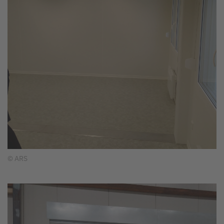
© ARS