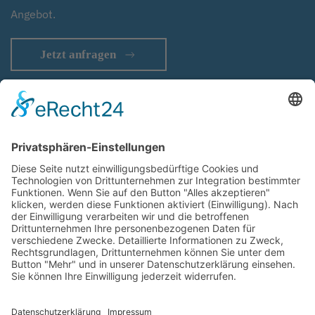
Angebot.
Jetzt anfragen
Impressum
Haftungsausschluss
Datenschutz
Cookie-Einstellungen
AGB
Sitemap
Container und Modulbau vor Ort
Anmelden
Ihr Partner für Containerbau | Modulbau | Systembau | Fertigbau |
temporäre Gebäude | Raumsysteme | Containergebäude |
Baucontainer |
Wohncontainer
|
Bürocontainer
| Schulcontainer |
Modulgebäude | Kita-und Kindergartencontainer | Hotelcontainer |
Lagercontainer | Materialcontainer |
Sanitärcontainer
|