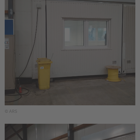
© ARS