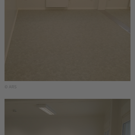
© ARS