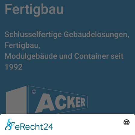
Fertigbau
Schlüsselfertige Gebäudelösungen,
Fertigbau,
Modulgebäude und Container
seit
1992