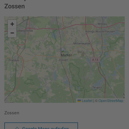
Zossen
+
−
Leaflet
|
©
OpenStreetMap
Zossen
Google Maps aufrufen