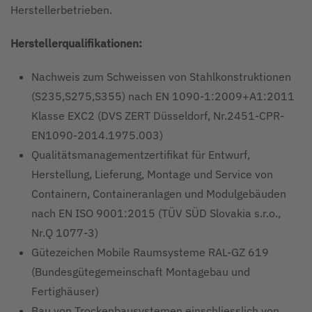
Herstellerbetrieben.
Herstellerqualifikationen:
Nachweis zum Schweissen von Stahlkonstruktionen
(S235,S275,S355) nach EN 1090-1:2009+A1:2011
Klasse EXC2 (DVS ZERT Düsseldorf, Nr.2451-CPR-
EN1090-2014.1975.003)
Qualitätsmanagementzertifikat für Entwurf,
Herstellung, Lieferung, Montage und Service von
Containern, Containeranlagen und Modulgebäuden
nach EN ISO 9001:2015 (TÜV SÜD Slovakia s.r.o.,
Nr.Q 1077-3)
Gütezeichen Mobile Raumsysteme RAL-GZ 619
(Bundesgütegemeinschaft Montagebau und
Fertighäuser)
Bau von Trockenbausystemen einschliesslich von