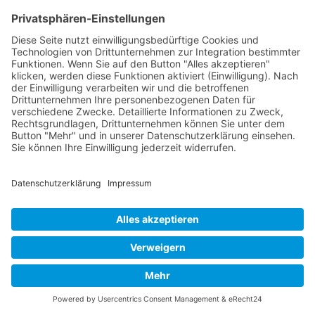
Kontakt
Acker Raum-Systeme GmbH
Ludwig-Erhard-Straße 18
D-20459 Hamburg
Telefon:
+49 (0)40 - 685 669
E-Mail:
acker@acker-gmbh.de
Web:
www.acker-container.com
Gerne erstellen wir Ihnen ein
kostenloses und unverbindliches
Angebot.
Jetzt anfragen