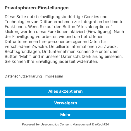
Fertigbau,
Modulgebäude und Container
seit
1992
Kontakt
Acker Raum-Systeme GmbH
Ludwig-Erhard-Straße 18