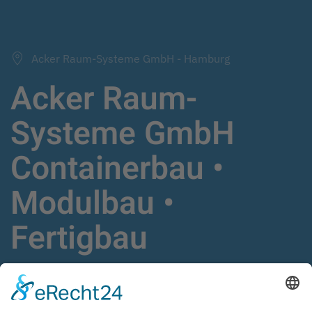
Acker Raum-Systeme GmbH - Hamburg
Acker Raum-
Systeme GmbH
Containerbau •
Modulbau •
Fertigbau
Schlüsselfertige Gebäudelösungen,