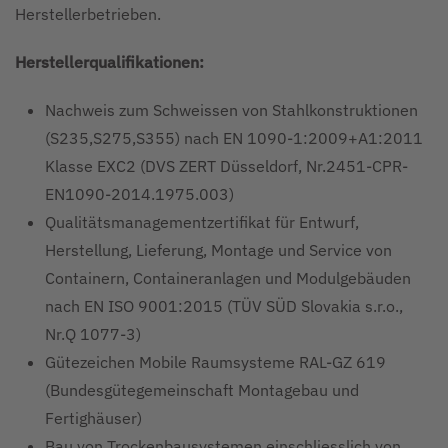
Herstellerbetrieben.
Herstellerqualifikationen:
Nachweis zum Schweissen von Stahlkonstruktionen
(S235,S275,S355) nach EN 1090-1:2009+A1:2011
Klasse EXC2 (DVS ZERT Düsseldorf, Nr.2451-CPR-
EN1090-2014.1975.003)
Qualitätsmanagementzertifikat für Entwurf,
Herstellung, Lieferung, Montage und Service von
Containern, Containeranlagen und Modulgebäuden
nach EN ISO 9001:2015 (TÜV SÜD Slovakia s.r.o.,
Nr.Q 1077-3)
Gütezeichen Mobile Raumsysteme RAL-GZ 619
(Bundesgütegemeinschaft Montagebau und
Fertighäuser)
Bau von Trockenbausystemen einschliesslich von