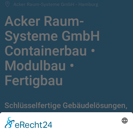
Acker Raum-Systeme GmbH - Hamburg
Acker Raum-
Systeme GmbH
Containerbau •
Modulbau •
Fertigbau
Schlüsselfertige Gebäudelösungen,
Fertigbau,
Modulgebäude und Container
seit