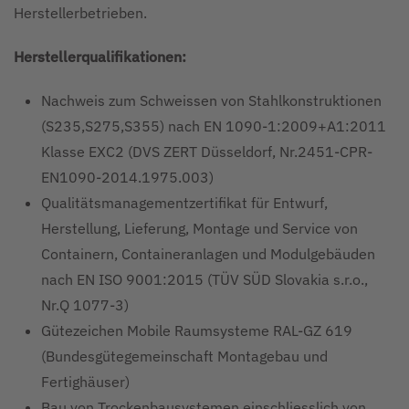
Herstellerbetrieben.
Herstellerqualifikationen:
Nachweis zum Schweissen von Stahlkonstruktionen
(S235,S275,S355) nach EN 1090-1:2009+A1:2011
Klasse EXC2 (DVS ZERT Düsseldorf, Nr.2451-CPR-
EN1090-2014.1975.003)
Qualitätsmanagementzertifikat für Entwurf,
Herstellung, Lieferung, Montage und Service von
Containern, Containeranlagen und Modulgebäuden
nach EN ISO 9001:2015 (TÜV SÜD Slovakia s.r.o.,
Nr.Q 1077-3)
Gütezeichen Mobile Raumsysteme RAL-GZ 619
(Bundesgütegemeinschaft Montagebau und
Fertighäuser)
Bau von Trockenbausystemen einschliesslich von