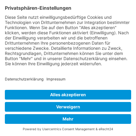
1992
Kontakt
Acker Raum-Systeme GmbH
Ludwig-Erhard-Straße 18
D-20459 Hamburg
Telefon:
+49 (0)40 - 685 669