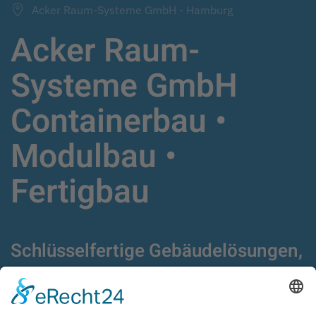
Acker Raum-Systeme GmbH - Hamburg
Acker Raum-
Systeme GmbH
Containerbau •
Modulbau •
Fertigbau
Schlüsselfertige Gebäudelösungen,
Fertigbau,
Modulgebäude und Container
seit