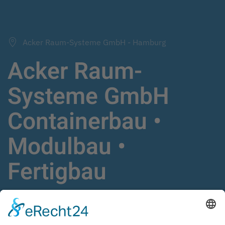
Acker Raum-Systeme GmbH - Hamburg
Acker Raum-
Systeme GmbH
Containerbau •
Modulbau •
Fertigbau
Schlüsselfertige Gebäudelösungen,