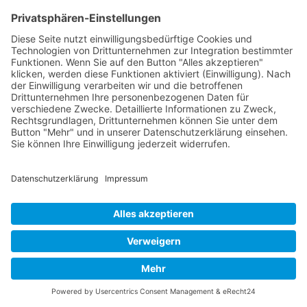
Fertigbau,
Modulgebäude und Container
seit
1992
Kontakt
Acker Raum-Systeme GmbH
Ludwig-Erhard-Straße 18