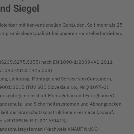
nd Siegel
gleichbar mit konventionellen Gebäuden. Seit mehr als 25
kompromisslose Qualität bei unseren Herstellerbetrieben.
n (S235,S275,S355) nach EN 1090-1:2009+A1:2011
-EN1090-2014.1975.003)
ung, Lieferung, Montage und Service von Containern,
001:2015 (TÜV SÜD Slovakia s.r.o., Nr.Q 1077-3)
desgütegemeinschaft Montagebau und Fertighäuser)
randschutz- und Sicherheitssystemen und Abhangdecken
keit der Branschutzkonstruktionen Fermacell, Knauf,
weis RIGIPS Nr.R-C-2016/0413)
Brandschutzsystemen (Nachweis KNAUF Nr.K-C-