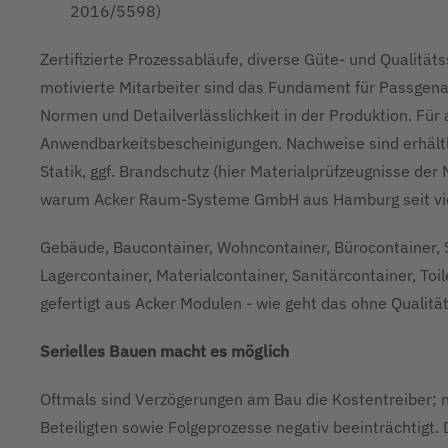
2016/5598)
Zertifizierte Prozessabläufe, diverse Güte- und Qualitätss
motivierte Mitarbeiter sind das Fundament für Passgena
Normen und Detailverlässlichkeit in der Produktion. Für a
Anwendbarkeitsbescheinigungen. Nachweise sind erhältli
Statik, ggf. Brandschutz (hier Materialprüfzeugnisse der 
warum Acker Raum-Systeme GmbH aus Hamburg seit vielen
Gebäude, Baucontainer, Wohncontainer, Bürocontainer, S
Lagercontainer, Materialcontainer, Sanitärcontainer, Toi
gefertigt aus Acker Modulen - wie geht das ohne Qualit
Serielles Bauen macht es möglich
Oftmals sind Verzögerungen am Bau die Kostentreiber; n
Beteiligten sowie Folgeprozesse negativ beeinträchtigt.