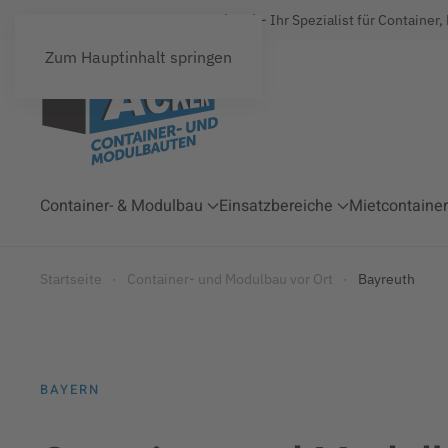
Acker Raum-Systeme GmbH (ARS) - Ihr Spezialist für Container,
Zum Hauptinhalt springen
Container- & Modulbau
Einsatzbereiche
Mietcontainer
Startseite
Container- und Modulbau vor Ort
Bayreuth
BAYERN