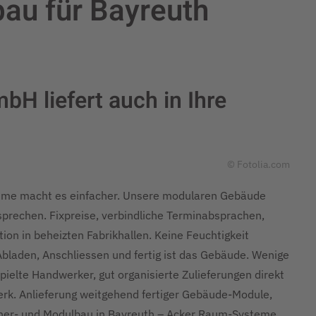
au für Bayreuth
H liefert auch in Ihre
© Fotolia.com
teme macht es einfacher. Unsere modularen Gebäude
prechen. Fixpreise, verbindliche Terminabsprachen,
on in beheizten Fabrikhallen. Keine Feuchtigkeit
Abladen, Anschliessen und fertig ist das Gebäude. Wenige
ielte Handwerker, gut organisierte Zulieferungen direkt
werk. Anlieferung weitgehend fertiger Gebäude-Module,
ainer- und Modulbau in Bayreuth – Acker Raum-Systeme