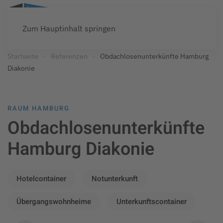
Zum Hauptinhalt springen
Startseite
Referenzen
Obdachlosenunterkünfte Hamburg
Diakonie
RAUM HAMBURG
Obdachlosenunterkünfte
Hamburg Diakonie
Hotelcontainer
Notunterkunft
Übergangswohnheime
Unterkunftscontainer
© ARS: Unterkunftscontainer für Obdachlose in
Hamburg