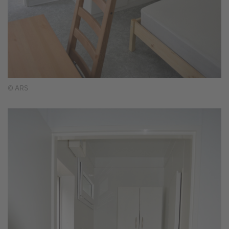
© ARS