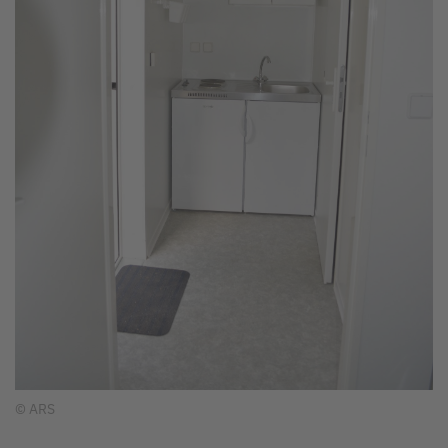
© ARS