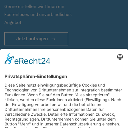
Gerne erstellen wir Ihnen ein
kostenloses und unverbindliches
Angebot.
Jetzt anfragen
Impressum
Haftungsausschluss
Datenschutz
Cookie-Einstellungen
AGB
Sitemap
Container und Modulbau vor Ort
Anmelden
Ihr Partner für Containerbau | Modulbau | Systembau | Fertigbau |
temporäre Gebäude | Raumsysteme | Containergebäude |
Baucontainer |
Wohncontainer
|
Bürocontainer
| Schulcontainer |