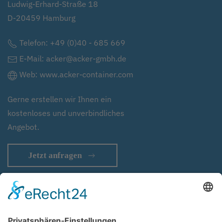
Ludwig-Erhard-Straße 18
D-20459 Hamburg
Telefon:
+49 (0)40 - 685 669
E-Mail:
acker@acker-gmbh.de
Web:
www.acker-container.com
Gerne erstellen wir Ihnen ein
kostenloses und unverbindliches
Angebot.
Jetzt anfragen
Impressum
Haftungsausschluss
Datenschutz
Cookie-Einstellungen
AGB
Sitemap