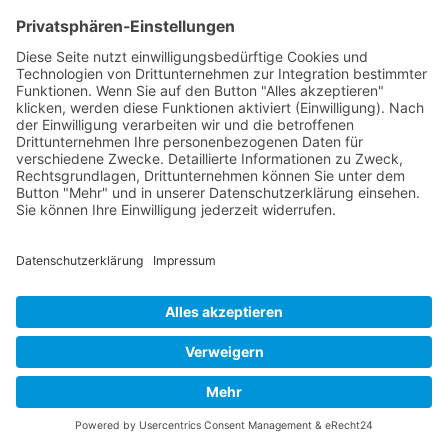
Fertigbau,
Modulgebäude und Container
seit
1992
Kontakt
Acker Raum-Systeme GmbH
Ludwig-Erhard-Straße 18