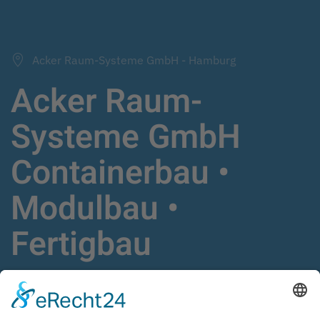
Acker Raum-Systeme GmbH - Hamburg
Acker Raum-
Systeme GmbH
Containerbau •
Modulbau •
Fertigbau
Schlüsselfertige Gebäudelösungen,