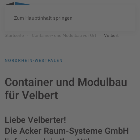
Zum Hauptinhalt springen
Startseite
Container- und Modulbau vor Ort
Velbert
NORDRHEIN-WESTFALEN
Container und Modulbau
für Velbert
Liebe Velberter!
Die Acker Raum-Systeme GmbH