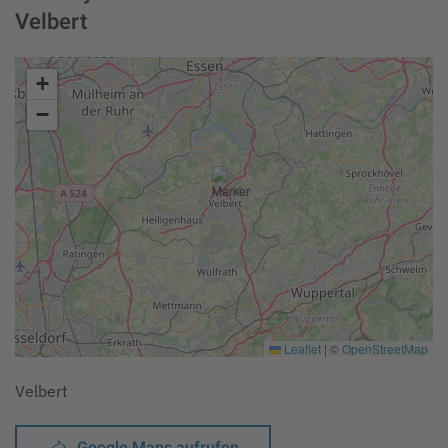
Velbert
+
−
Leaflet
|
©
OpenStreetMap
Velbert
Google Maps aufrufen