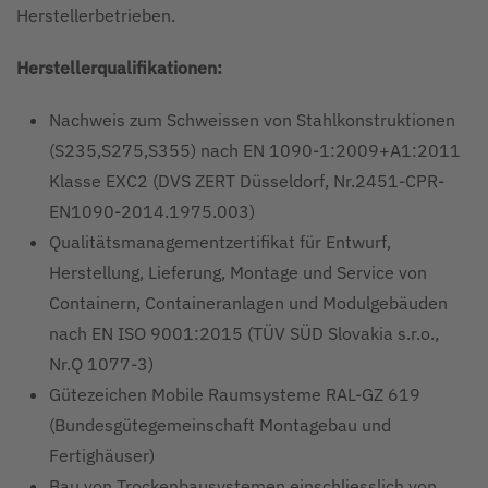
Herstellerbetrieben.
Herstellerqualifikationen:
Nachweis zum Schweissen von Stahlkonstruktionen
(S235,S275,S355) nach EN 1090-1:2009+A1:2011
Klasse EXC2 (DVS ZERT Düsseldorf, Nr.2451-CPR-
EN1090-2014.1975.003)
Qualitätsmanagementzertifikat für Entwurf,
Herstellung, Lieferung, Montage und Service von
Containern, Containeranlagen und Modulgebäuden
nach EN ISO 9001:2015 (TÜV SÜD Slovakia s.r.o.,
Nr.Q 1077-3)
Gütezeichen Mobile Raumsysteme RAL-GZ 619
(Bundesgütegemeinschaft Montagebau und
Fertighäuser)
Bau von Trockenbausystemen einschliesslich von