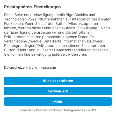
Kontakt
Acker Raum-Systeme GmbH
Ludwig-Erhard-Straße 18
D-20459 Hamburg
Telefon:
+49 (0)40 - 685 669
E-Mail:
acker@acker-gmbh.de
Web:
www.acker-container.com
Gerne erstellen wir Ihnen ein
kostenloses und unverbindliches
Angebot.
Jetzt anfragen