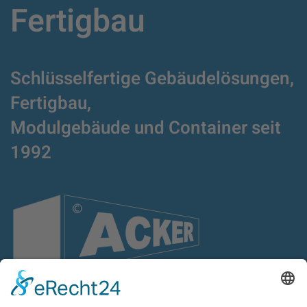
Fertigbau
Schlüsselfertige Gebäudelösungen,
Fertigbau,
Modulgebäude und Container
seit
1992