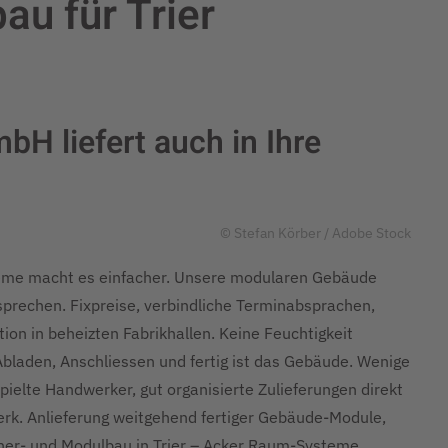
au für Trier
H liefert auch in Ihre
© Stefan Körber / Adobe Stock
teme macht es einfacher. Unsere modularen Gebäude
prechen. Fixpreise, verbindliche Terminabsprachen,
on in beheizten Fabrikhallen. Keine Feuchtigkeit
Abladen, Anschliessen und fertig ist das Gebäude. Wenige
ielte Handwerker, gut organisierte Zulieferungen direkt
werk. Anlieferung weitgehend fertiger Gebäude-Module,
iner- und Modulbau in Trier – Acker Raum-Systeme