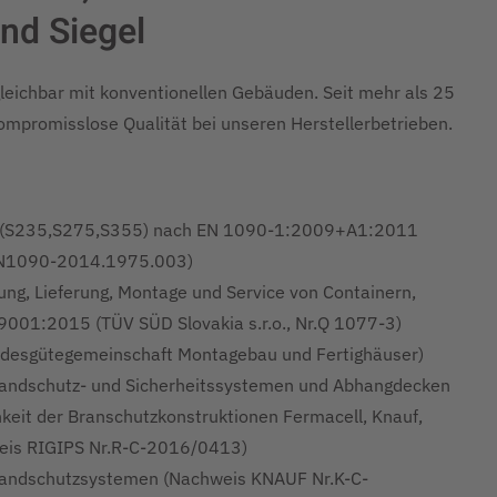
nd Siegel
gleichbar mit konventionellen Gebäuden. Seit mehr als 25
kompromisslose Qualität bei unseren Herstellerbetrieben.
n (S235,S275,S355) nach EN 1090-1:2009+A1:2011
-EN1090-2014.1975.003)
ung, Lieferung, Montage und Service von Containern,
001:2015 (TÜV SÜD Slovakia s.r.o., Nr.Q 1077-3)
desgütegemeinschaft Montagebau und Fertighäuser)
randschutz- und Sicherheitssystemen und Abhangdecken
keit der Branschutzkonstruktionen Fermacell, Knauf,
weis RIGIPS Nr.R-C-2016/0413)
Brandschutzsystemen (Nachweis KNAUF Nr.K-C-