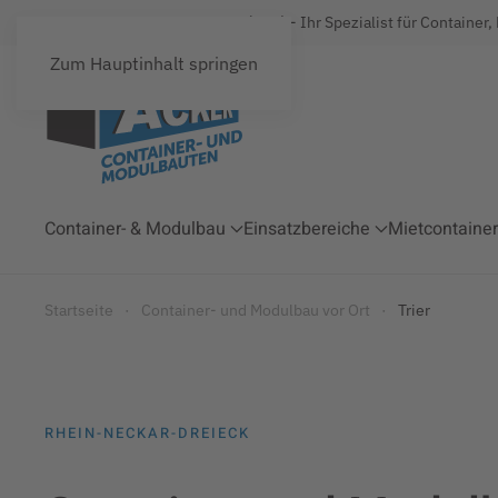
Acker Raum-Systeme GmbH (ARS) - Ihr Spezialist für Container,
Zum Hauptinhalt springen
Container- & Modulbau
Einsatzbereiche
Mietcontainer
Startseite
Container- und Modulbau vor Ort
Trier
RHEIN-NECKAR-DREIECK