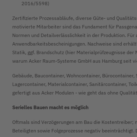
2016/5598)
Zertifizierte Prozessabläufe, diverse Güte- und Qualitätss
motivierte Mitarbeiter sind das Fundament für Passgena
Normen und Detailverlässlichkeit in der Produktion. Für a
Anwendbarkeitsbescheinigungen. Nachweise sind erhältli
Statik, ggf. Brandschutz (hier Materialprüfzeugnisse der 
warum Acker Raum-Systeme GmbH aus Hamburg seit vielen
Gebäude, Baucontainer, Wohncontainer, Bürocontainer, S
Lagercontainer, Materialcontainer, Sanitärcontainer, Toi
gefertigt aus Acker Modulen - wie geht das ohne Qualit
Serielles Bauen macht es möglich
Oftmals sind Verzögerungen am Bau die Kostentreiber; n
Beteiligten sowie Folgeprozesse negativ beeinträchtigt.