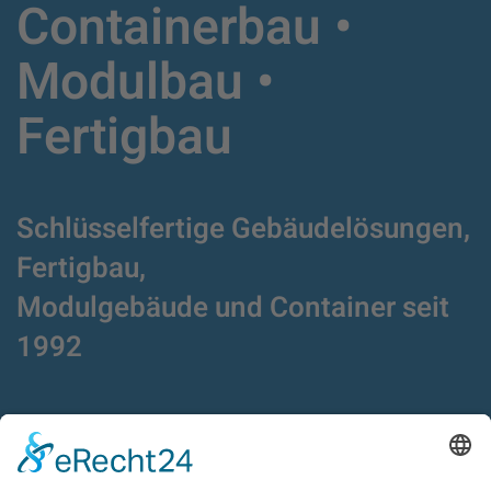
Containerbau •
Modulbau •
Fertigbau
Schlüsselfertige Gebäudelösungen,
Fertigbau,
Modulgebäude und Container
seit
1992