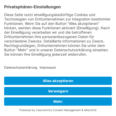
Kontakt
Acker Raum-Systeme GmbH
Ludwig-Erhard-Straße 18
D-20459 Hamburg
Telefon:
+49 (0)40 - 685 669
E-Mail:
acker@acker-gmbh.de
Web:
www.acker-container.com
Gerne erstellen wir Ihnen ein
kostenloses und unverbindliches