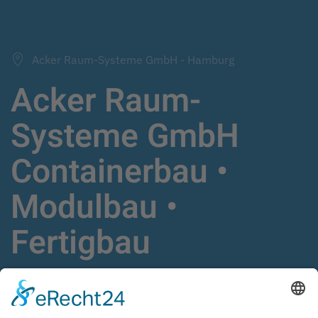
Acker Raum-Systeme GmbH - Hamburg
Acker Raum-
Systeme GmbH
Containerbau •
Modulbau •
Fertigbau
Schlüsselfertige Gebäudelösungen,