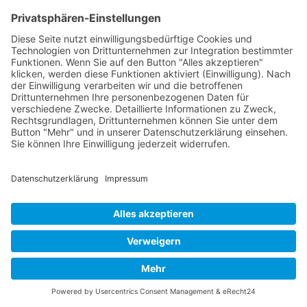
Fertigbau,
Modulgebäude und Container
seit
1992
Kontakt
Acker Raum-Systeme GmbH
Ludwig-Erhard-Straße 18