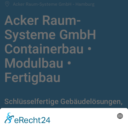
Acker Raum-Systeme GmbH - Hamburg
Acker Raum-
Systeme GmbH
Containerbau •
Modulbau •
Fertigbau
Schlüsselfertige Gebäudelösungen,
Fertigbau,
Modulgebäude und Container
seit