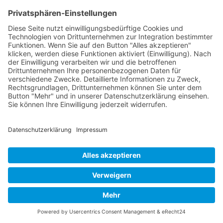
1992
Kontakt
Acker Raum-Systeme GmbH
Ludwig-Erhard-Straße 18
D-20459 Hamburg
Telefon:
+49 (0)40 - 685 669