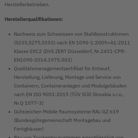
Herstellerbetrieben.
Herstellerqualifikationen:
Nachweis zum Schweissen von Stahlkonstruktionen
(S235,S275,S355) nach EN 1090-1:2009+A1:2011
Klasse EXC2 (DVS ZERT Düsseldorf, Nr.2451-CPR-
EN1090-2014.1975.003)
Qualitätsmanagementzertifikat für Entwurf,
Herstellung, Lieferung, Montage und Service von
Containern, Containeranlagen und Modulgebäuden
nach EN ISO 9001:2015 (TÜV SÜD Slovakia s.r.o.,
Nr.Q 1077-3)
Gütezeichen Mobile Raumsysteme RAL-GZ 619
(Bundesgütegemeinschaft Montagebau und
Fertighäuser)
Bau von Trockenbausystemen einschliesslich von