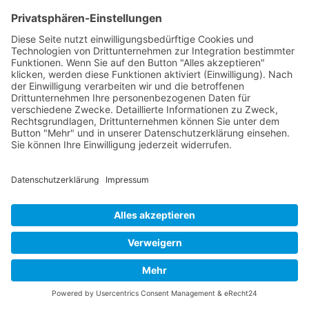
Schlüsselfertige Gebäudelösungen,
Fertigbau,
Modulgebäude und Container
seit
1992
Kontakt
Acker Raum-Systeme GmbH