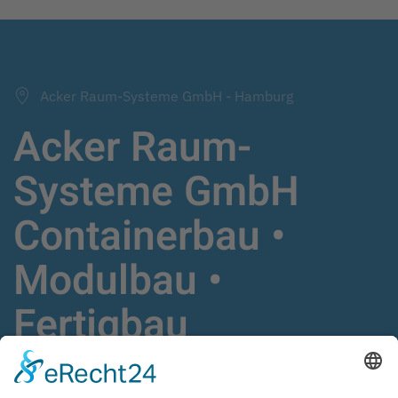
Acker Raum-Systeme GmbH - Hamburg
Acker Raum-
Systeme GmbH
Containerbau •
Modulbau •
Fertigbau