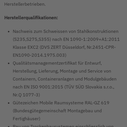
Herstellerbetrieben.
Herstellerqualifikationen:
Nachweis zum Schweissen von Stahlkonstruktionen
(S235,S275,S355) nach EN 1090-1:2009+A1:2011
Klasse EXC2 (DVS ZERT Düsseldorf, Nr.2451-CPR-
EN1090-2014.1975.003)
Qualitätsmanagementzertifikat für Entwurf,
Herstellung, Lieferung, Montage und Service von
Containern, Containeranlagen und Modulgebäuden
nach EN ISO 9001:2015 (TÜV SÜD Slovakia s.r.o.,
Nr.Q 1077-3)
Gütezeichen Mobile Raumsysteme RAL-GZ 619
(Bundesgütegemeinschaft Montagebau und
Fertighäuser)
Bau von Trockenbausystemen einschliesslich von