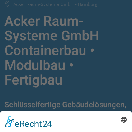
Acker Raum-Systeme GmbH - Hamburg
Acker Raum-
Systeme GmbH
Containerbau •
Modulbau •
Fertigbau
Schlüsselfertige Gebäudelösungen,
Fertigbau,
Modulgebäude und Container
seit