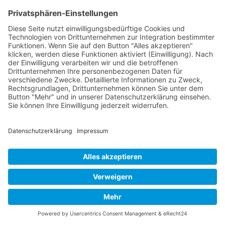
1992
Kontakt
Acker Raum-Systeme GmbH
Ludwig-Erhard-Straße 18
D-20459 Hamburg
Telefon:
+49 (0)40 - 685 669