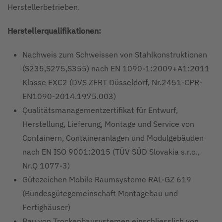
Herstellerbetrieben.
Herstellerqualifikationen:
Nachweis zum Schweissen von Stahlkonstruktionen
(S235,S275,S355) nach EN 1090-1:2009+A1:2011
Klasse EXC2 (DVS ZERT Düsseldorf, Nr.2451-CPR-
EN1090-2014.1975.003)
Qualitätsmanagementzertifikat für Entwurf,
Herstellung, Lieferung, Montage und Service von
Containern, Containeranlagen und Modulgebäuden
nach EN ISO 9001:2015 (TÜV SÜD Slovakia s.r.o.,
Nr.Q 1077-3)
Gütezeichen Mobile Raumsysteme RAL-GZ 619
(Bundesgütegemeinschaft Montagebau und
Fertighäuser)
Bau von Trockenbausystemen einschliesslich von