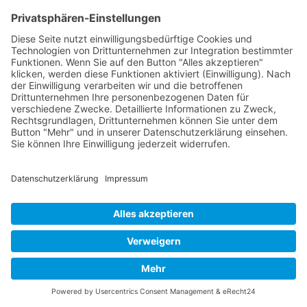
Kontakt
Acker Raum-Systeme GmbH
Ludwig-Erhard-Straße 18
D-20459 Hamburg
Telefon:
+49 (0)40 - 685 669
E-Mail:
acker@acker-gmbh.de
Web:
www.acker-container.com
Gerne erstellen wir Ihnen ein
kostenloses und unverbindliches
Angebot.
Jetzt anfragen