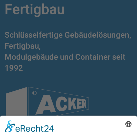
Fertigbau
Schlüsselfertige Gebäudelösungen,
Fertigbau,
Modulgebäude und Container
seit
1992