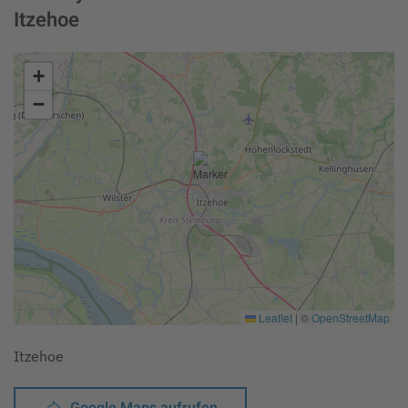
Itzehoe
+
−
Leaflet
|
©
OpenStreetMap
Itzehoe
Google Maps aufrufen