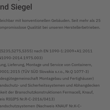
nd Siegel
gleichbar mit konventionellen Gebäuden. Seit mehr als 25
kompromisslose Qualität bei unseren Herstellerbetrieben.
n (S235,S275,S355) nach EN 1090-1:2009+A1:2011
-EN1090-2014.1975.003)
ung, Lieferung, Montage und Service von Containern,
001:2015 (TÜV SÜD Slovakia s.r.o., Nr.Q 1077-3)
desgütegemeinschaft Montagebau und Fertighäuser)
randschutz- und Sicherheitssystemen und Abhangdecken
keit der Branschutzkonstruktionen Fermacell, Knauf,
weis RIGIPS Nr.R-C-2016/0413)
Brandschutzsystemen (Nachweis KNAUF Nr.K-C-