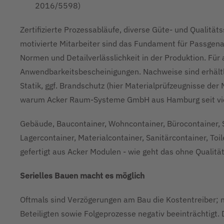
2016/5598)
Zertifizierte Prozessabläufe, diverse Güte- und Qualitätss
motivierte Mitarbeiter sind das Fundament für Passgena
Normen und Detailverlässlichkeit in der Produktion. Für a
Anwendbarkeitsbescheinigungen. Nachweise sind erhältli
Statik, ggf. Brandschutz (hier Materialprüfzeugnisse der 
warum Acker Raum-Systeme GmbH aus Hamburg seit vielen
Gebäude, Baucontainer, Wohncontainer, Bürocontainer, S
Lagercontainer, Materialcontainer, Sanitärcontainer, Toi
gefertigt aus Acker Modulen - wie geht das ohne Qualit
Serielles Bauen macht es möglich
Oftmals sind Verzögerungen am Bau die Kostentreiber; n
Beteiligten sowie Folgeprozesse negativ beeinträchtigt.