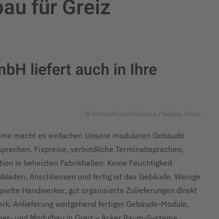
au für Greiz
H liefert auch in Ihre
© Animaflora PicsStock / Adobe Stock
teme macht es einfacher. Unsere modularen Gebäude
prechen. Fixpreise, verbindliche Terminabsprachen,
on in beheizten Fabrikhallen. Keine Feuchtigkeit
Abladen, Anschliessen und fertig ist das Gebäude. Wenige
ielte Handwerker, gut organisierte Zulieferungen direkt
werk. Anlieferung weitgehend fertiger Gebäude-Module,
ainer- und Modulbau in Greiz – Acker Raum-Systeme