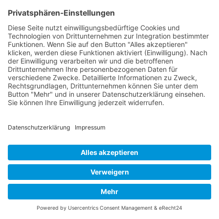
Telefon:
+49 (0)40 - 685 669
E-Mail:
acker@acker-gmbh.de
Web:
www.acker-container.com
Gerne erstellen wir Ihnen ein
kostenloses und unverbindliches
Angebot.
Jetzt anfragen
Impressum
Haftungsausschluss
Datenschutz
Cookie-Einstellungen
AGB
Sitemap
Container und Modulbau vor Ort
Anmelden