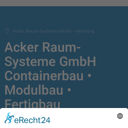
Acker Raum-Systeme GmbH - Hamburg
Acker Raum-
Systeme GmbH
Containerbau •
Modulbau •
Fertigbau