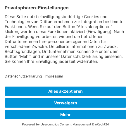
Schlüsselfertige Gebäudelösungen,
Fertigbau,
Modulgebäude und Container
seit
1992
Kontakt
Acker Raum-Systeme GmbH