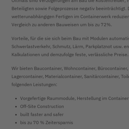
Oftmals sind Verzögerungen am Bau die Kostentreiber; n
Beteiligten sowie Folgeprozesse negativ beeinträchtigt.
wetterunabhängigen Fertigen im Containerwerk reduzier
Vergleich zu anderen Bauweisen um bis zu 72%.
Vorteile, für die sie sich beim Bau mit Modulen automa
Schwerlastverkehr, Schmutz, Lärm, Parkplatznot usw. ent
Kalkulationen und demzufolge feste, verlässliche Preise.
Wir bieten Baucontainer, Wohncontainer, Bürocontainer, 
Lagercontainer, Materialcontainer, Sanitärcontainer, Toi
folgenden Leistungen:
Vorgefertige Raummodule, Herstellung im Containe
Off-Site Construction
built faster and safer
bis zu 70 % Zeitersparnis