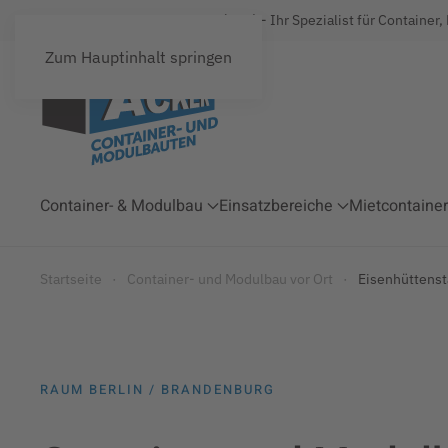
Acker Raum-Systeme GmbH (ARS) - Ihr Spezialist für Container,
Zum Hauptinhalt springen
Container- & Modulbau
Einsatzbereiche
Mietcontainer
Startseite
Container- und Modulbau vor Ort
Eisenhüttenst
RAUM BERLIN / BRANDENBURG