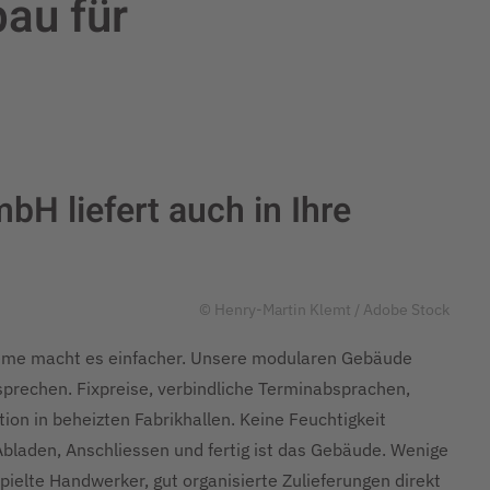
au für
H liefert auch in Ihre
© Henry-Martin Klemt / Adobe Stock
teme macht es einfacher. Unsere modularen Gebäude
prechen. Fixpreise, verbindliche Terminabsprachen,
on in beheizten Fabrikhallen. Keine Feuchtigkeit
Abladen, Anschliessen und fertig ist das Gebäude. Wenige
ielte Handwerker, gut organisierte Zulieferungen direkt