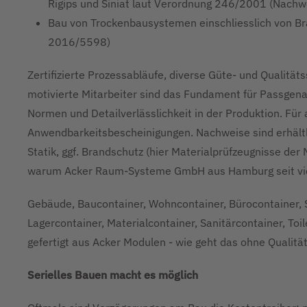
Rigips und Siniat laut Verordnung 246/2001 (Nach
Bau von Trockenbausystemen einschliesslich von 
2016/5598)
Zertifizierte Prozessabläufe, diverse Güte- und Qualitätss
motivierte Mitarbeiter sind das Fundament für Passgena
Normen und Detailverlässlichkeit in der Produktion. Für a
Anwendbarkeitsbescheinigungen. Nachweise sind erhältli
Statik, ggf. Brandschutz (hier Materialprüfzeugnisse der 
warum Acker Raum-Systeme GmbH aus Hamburg seit vielen
Gebäude, Baucontainer, Wohncontainer, Bürocontainer, S
Lagercontainer, Materialcontainer, Sanitärcontainer, Toi
gefertigt aus Acker Modulen - wie geht das ohne Qualit
Serielles Bauen macht es möglich