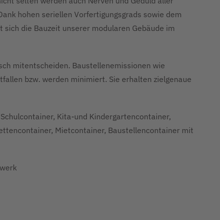
icht selten werden auch Nerven und Geduld aller
 Dank hohen seriellen Vorfertigungsgrads sowie dem
t sich die Bauzeit unserer modularen Gebäude im
tisch mitentscheiden. Baustellenemissionen wie
fallen bzw. werden minimiert. Sie erhalten zielgenaue
Schulcontainer, Kita-und Kindergartencontainer,
lettencontainer, Mietcontainer, Baustellencontainer mit
rwerk