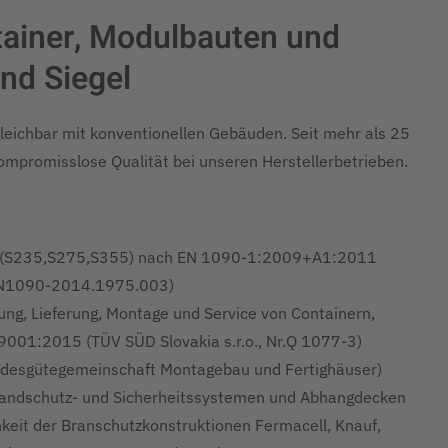
ontainer, Modulbauten und
nd Siegel
gleichbar mit konventionellen Gebäuden. Seit mehr als 25
kompromisslose Qualität bei unseren Herstellerbetrieben.
n (S235,S275,S355) nach EN 1090-1:2009+A1:2011
-EN1090-2014.1975.003)
ung, Lieferung, Montage und Service von Containern,
001:2015 (TÜV SÜD Slovakia s.r.o., Nr.Q 1077-3)
desgütegemeinschaft Montagebau und Fertighäuser)
randschutz- und Sicherheitssystemen und Abhangdecken
keit der Branschutzkonstruktionen Fermacell, Knauf,