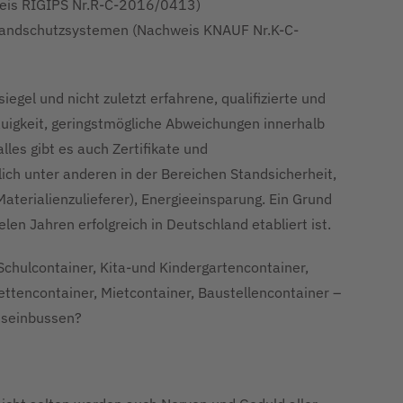
weis RIGIPS Nr.R-C-2016/0413)
Brandschutzsystemen (Nachweis KNAUF Nr.K-C-
iegel und nicht zuletzt erfahrene, qualifizierte und
uigkeit, geringstmögliche Abweichungen innerhalb
lles gibt es auch Zertifikate und
ch unter anderen in der Bereichen Standsicherheit,
Materialienzulieferer), Energieeinsparung. Ein Grund
 Jahren erfolgreich in Deutschland etabliert ist.
chulcontainer, Kita-und Kindergartencontainer,
lettencontainer, Mietcontainer, Baustellencontainer –
ätseinbussen?