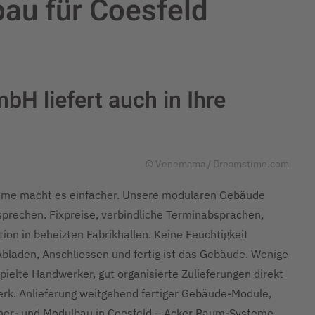
au für Coesfeld
H liefert auch in Ihre
© Venemama / Dreamstime.com
teme macht es einfacher. Unsere modularen Gebäude
prechen. Fixpreise, verbindliche Terminabsprachen,
on in beheizten Fabrikhallen. Keine Feuchtigkeit
Abladen, Anschliessen und fertig ist das Gebäude. Wenige
ielte Handwerker, gut organisierte Zulieferungen direkt
werk. Anlieferung weitgehend fertiger Gebäude-Module,
ainer- und Modulbau in Coesfeld – Acker Raum-Systeme