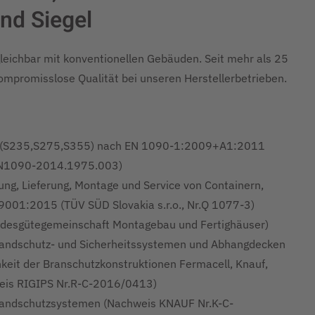
nd Siegel
gleichbar mit konventionellen Gebäuden. Seit mehr als 25
kompromisslose Qualität bei unseren Herstellerbetrieben.
n (S235,S275,S355) nach EN 1090-1:2009+A1:2011
-EN1090-2014.1975.003)
ung, Lieferung, Montage und Service von Containern,
001:2015 (TÜV SÜD Slovakia s.r.o., Nr.Q 1077-3)
desgütegemeinschaft Montagebau und Fertighäuser)
randschutz- und Sicherheitssystemen und Abhangdecken
keit der Branschutzkonstruktionen Fermacell, Knauf,
weis RIGIPS Nr.R-C-2016/0413)
Brandschutzsystemen (Nachweis KNAUF Nr.K-C-