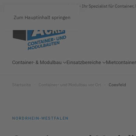
Acker Raum-Systeme GmbH (ARS) - Ihr Spezialist für Container,
Zum Hauptinhalt springen
Container- & Modulbau
Einsatzbereiche
Mietcontainer
Startseite
Container- und Modulbau vor Ort
Coesfeld
NORDRHEIN-WESTFALEN