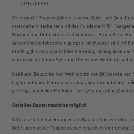
2016/5598)
Zertifizierte Prozessabläufe, diverse Güte- und Qualitätss
motivierte Mitarbeiter sind das Fundament für Passgena
Normen und Detailverlässlichkeit in der Produktion. Für a
Anwendbarkeitsbescheinigungen. Nachweise sind erhältli
Statik, ggf. Brandschutz (hier Materialprüfzeugnisse der 
warum Acker Raum-Systeme GmbH aus Hamburg seit vielen
Gebäude, Baucontainer, Wohncontainer, Bürocontainer, S
Lagercontainer, Materialcontainer, Sanitärcontainer, Toi
gefertigt aus Acker Modulen - wie geht das ohne Qualit
Serielles Bauen macht es möglich
Oftmals sind Verzögerungen am Bau die Kostentreiber; n
Beteiligten sowie Folgeprozesse negativ beeinträchtigt.