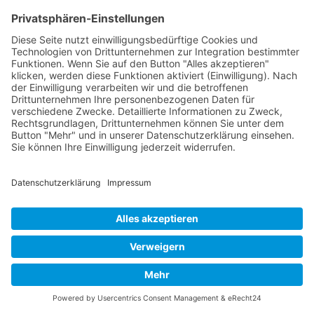
Modulgebäude und Container
seit
1992
Kontakt
Acker Raum-Systeme GmbH
Ludwig-Erhard-Straße 18
D-20459 Hamburg