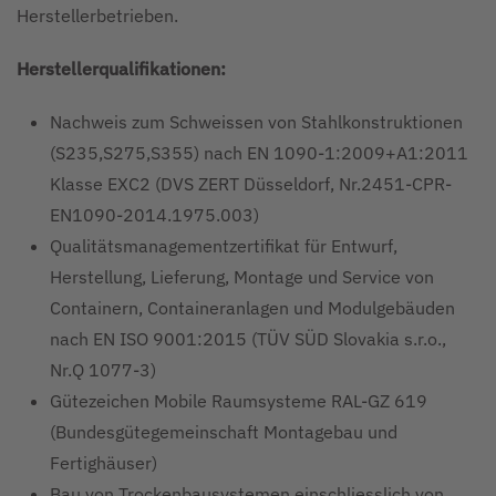
Herstellerbetrieben.
Herstellerqualifikationen:
Nachweis zum Schweissen von Stahlkonstruktionen
(S235,S275,S355) nach EN 1090-1:2009+A1:2011
Klasse EXC2 (DVS ZERT Düsseldorf, Nr.2451-CPR-
EN1090-2014.1975.003)
Qualitätsmanagementzertifikat für Entwurf,
Herstellung, Lieferung, Montage und Service von
Containern, Containeranlagen und Modulgebäuden
nach EN ISO 9001:2015 (TÜV SÜD Slovakia s.r.o.,
Nr.Q 1077-3)
Gütezeichen Mobile Raumsysteme RAL-GZ 619
(Bundesgütegemeinschaft Montagebau und
Fertighäuser)
Bau von Trockenbausystemen einschliesslich von