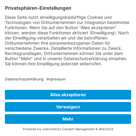
1992
Kontakt
Acker Raum-Systeme GmbH
Ludwig-Erhard-Straße 18
D-20459 Hamburg
Telefon:
+49 (0)40 - 685 669