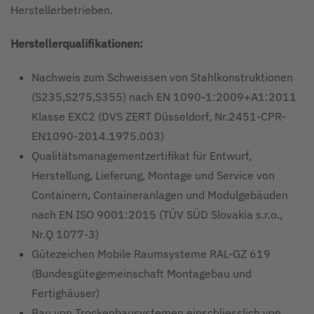
Herstellerbetrieben.
Herstellerqualifikationen:
Nachweis zum Schweissen von Stahlkonstruktionen
(S235,S275,S355) nach EN 1090-1:2009+A1:2011
Klasse EXC2 (DVS ZERT Düsseldorf, Nr.2451-CPR-
EN1090-2014.1975.003)
Qualitätsmanagementzertifikat für Entwurf,
Herstellung, Lieferung, Montage und Service von
Containern, Containeranlagen und Modulgebäuden
nach EN ISO 9001:2015 (TÜV SÜD Slovakia s.r.o.,
Nr.Q 1077-3)
Gütezeichen Mobile Raumsysteme RAL-GZ 619
(Bundesgütegemeinschaft Montagebau und
Fertighäuser)
Bau von Trockenbausystemen einschliesslich von