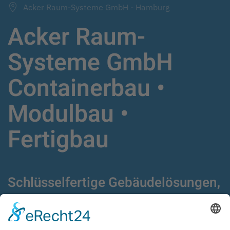
Acker Raum-Systeme GmbH - Hamburg
Acker Raum-
Systeme GmbH
Containerbau •
Modulbau •
Fertigbau
Schlüsselfertige Gebäudelösungen,
Fertigbau,
Modulgebäude und Container
seit