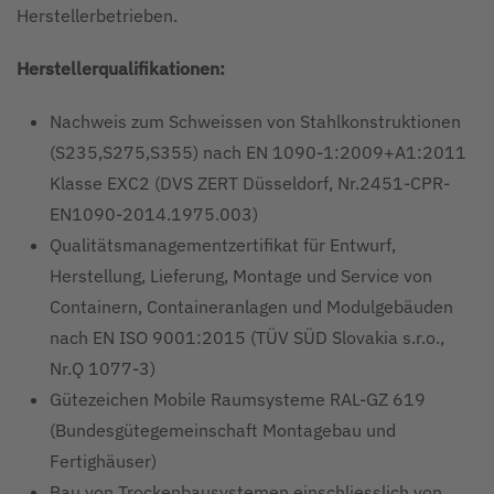
Herstellerbetrieben.
Herstellerqualifikationen:
Nachweis zum Schweissen von Stahlkonstruktionen
(S235,S275,S355) nach EN 1090-1:2009+A1:2011
Klasse EXC2 (DVS ZERT Düsseldorf, Nr.2451-CPR-
EN1090-2014.1975.003)
Qualitätsmanagementzertifikat für Entwurf,
Herstellung, Lieferung, Montage und Service von
Containern, Containeranlagen und Modulgebäuden
nach EN ISO 9001:2015 (TÜV SÜD Slovakia s.r.o.,
Nr.Q 1077-3)
Gütezeichen Mobile Raumsysteme RAL-GZ 619
(Bundesgütegemeinschaft Montagebau und
Fertighäuser)
Bau von Trockenbausystemen einschliesslich von