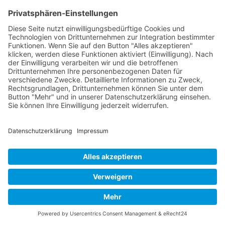
1992
Kontakt
Acker Raum-Systeme GmbH
Ludwig-Erhard-Straße 18
D-20459 Hamburg
Telefon:
+49 (0)40 - 685 669