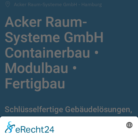
Acker Raum-Systeme GmbH - Hamburg
Acker Raum-
Systeme GmbH
Containerbau •
Modulbau •
Fertigbau
Schlüsselfertige Gebäudelösungen,
Fertigbau,
Modulgebäude und Container
seit